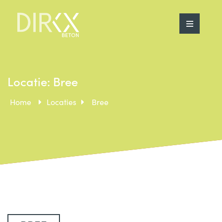
Locatie: Bree
Home
Locaties
Bree