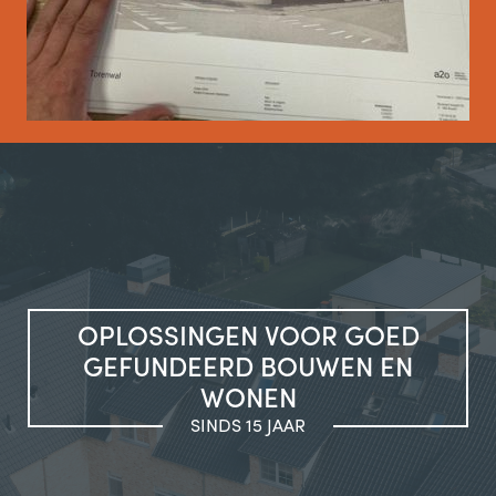
Bharet
Metserdiener
Santino
Werfleider
OPLOSSINGEN VOOR GOED
GEFUNDEERD BOUWEN EN
Mustafa
Werfleider
WONEN
SINDS 15 JAAR
Robin