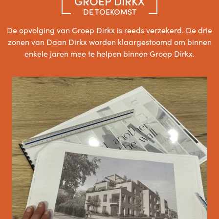
GROEP DIRKX
DE TOEKOMST
De opvolging van Groep Dirkx is reeds verzekerd. De drie
zonen van Daan Dirkx worden klaargestoomd om binnen
Thijs
enkele jaren mee te helpen binnen Groep Dirkx.
Bekister
Sjef
Bekister
Kristof
Metser
Richard
Metser