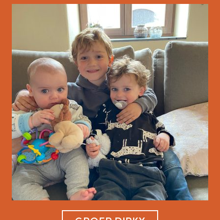
Ploegbaas bekisting
Stef
Ploegbaas bekisting
Ludo
Bekister
Alessandro
Bekister
Ignace
Bekister